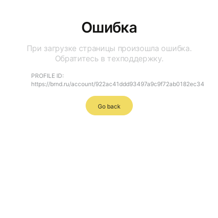
Ошибка
При загрузке страницы произошла ошибка.
Обратитесь в техподдержку.
PROFILE ID:
https://brnd.ru/account/922ac41ddd93497a9c9f72ab0182ec34
Go back