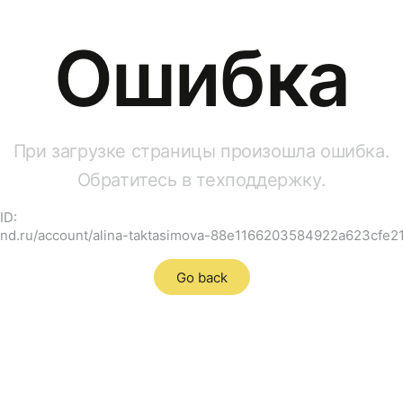
Ошибка
При загрузке страницы произошла ошибка.
Обратитесь в техподдержку.
ID:
brnd.ru/account/alina-taktasimova-88e1166203584922a623cfe
Go back