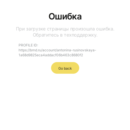
Ошибка
При загрузке страницы произошла ошибка.
Обратитесь в техподдержку.
PROFILE ID:
https://brnd.ru/account/antonina-rusinovskaya-
1a68d9825eca4addacf06b463c8680f2
Go back