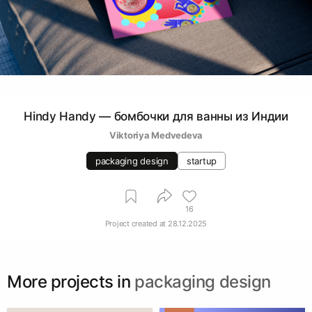
Hindy Handy — бомбочки для ванны из Индии
Viktoriya Medvedeva
packaging design
startup
16
Project created at
28.12.2025
More projects in
packaging design