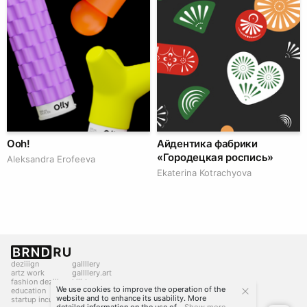
Ooh!
Айдентика фабрики
«Городецкая роспись»
Aleksandra Erofeeva
Ekaterina Kotrachyova
deziiign
gallllery
artz work
gallllery.art
fashion deziiign
kiiids.art
We use cookies to improve the operation of the
education
website and to enhance its usability. More
startup incubator