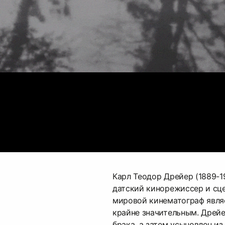
Карл Теодор Дрейер (1889-
датский кинорежиссер и сце
мировой кинематограф явля
крайне значительным. Дрей
брака, а затем усыновлен из