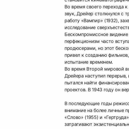
Во время своего перехода к 
звук, Дрейер столкнулся с т
работу «Вампир» (1932), за
исследование сверхъестеств
Бескомпромиссное видение 
перфекционизм часто вступа
продюсерами, но этот беск
привел к созданию фильмов
испытание временем.
Во время Второй мировой в
Дрейера наступил перерыв, и
пытался найти финансирова
проектов. В 1943 году он ве
В последующие годы режис
внимание на более личные п
«Слово» (1955) и «Гертруда
затрагивают экзистенциаль