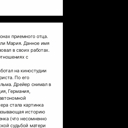
онах приемного отца.
ли Мария. Данное имя
овал в своих работах.
отношениях с
аботал на киностудии
риста. По его
льма. Дрейер снимал в
ия, Германия,
 автономной
ера стала картинка
казывающая историю
енка (что несомненно
ской судьбой матери