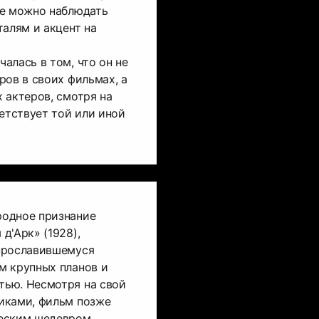
ме можно наблюдать
талям и акцент на
алась в том, что он не
ров в своих фильмах, а
 актеров, смотря на
ветствует той или иной
одное признание
д'Арк» (1928),
прославившемуся
м крупных планов и
ью. Несмотря на свой
иками, фильм позже
еским шедевром.