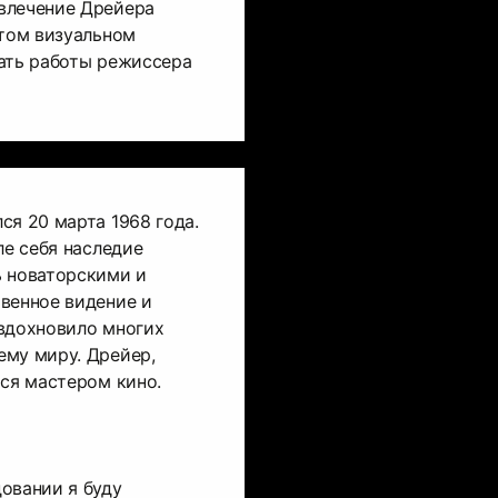
влечение Дрейера
этом визуальном
ать работы режиссера
ся 20 марта 1968 года.
ле себя наследие
ь новаторскими и
венное видение и
 вдохновило многих
ему миру. Дрейер,
тся мастером кино.
овании я буду