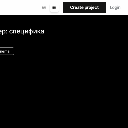
Create project
Login
RU
EN
ер: специфика
cinema