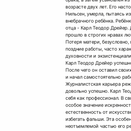
возрасте двух лет. Его нас
Нильсен, умерла, пытаясь из
внебрачного ребёнка. Ребён
отца - Карл Теодор Дрейер.
прошло в строгих нравах лю
Потеря матери, безусловно, 
поздние работы, часто хар
духовности и экзистенциали
Карл Теодор Дрейер успешн
После чего он оставил свои
и начал самостоятельно раб
Журналистская карьера реж
довольно успешно. Карл Те
себя как профессионал. В св
особое значение искренност
естественность от искусств
избегать фальши. Эта особе
неотъемлемой частью его р