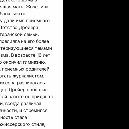
тоящая мать, Жозефина
бавиться от
ку дали имя приемного
 Детство Дрейера
теранской семьи.
повлияла на его более
актеризующиеся темами
зма. В возрасте 16 лет
о окончил гимназию.
х приемных родителей
отать журналистом.
иссера развивалась
одор Дрейер проявлял
оей работе он придавал
и, всегда различая
енности, и стремился
нность стала
ежиссерского стиля,