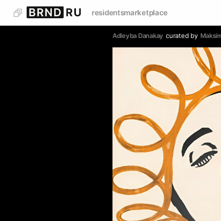
residents
marketplace
Adleyba Danakay
curated by
Maksim