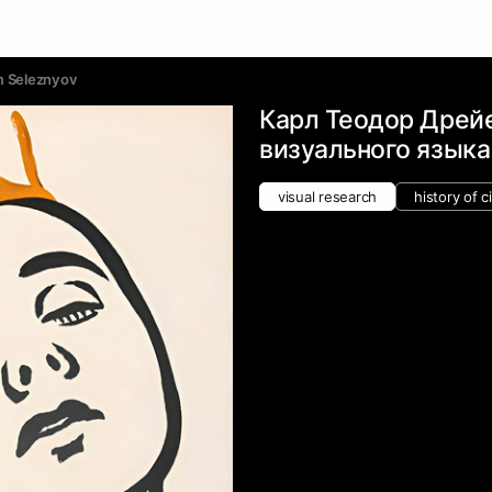
 Seleznyov
Карл Теодор Дрей
визуального языка
visual research
history of 