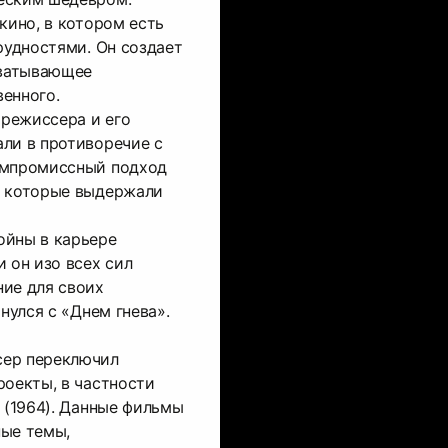
кино, в котором есть
рудностями. Он создает
хватывающее
енного.
режиссера и его
ли в противоречие с
омпромиссный подход
, которые выдержали
ойны в карьере
 он изо всех сил
ние для своих
рнулся с «Днем гнева».
сер переключил
роекты, в частности
» (1964). Данные фильмы
ные темы,