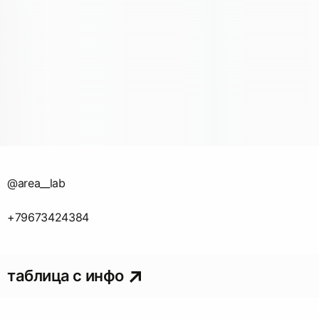
@area__lab
+79673424384
таблица с инфо