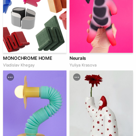
MONOCHROME HOME
Neurals
Vladislav Khegay
Yuliya Krasova