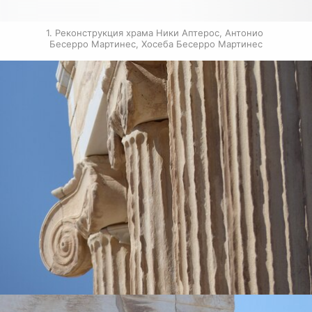
1. Реконструкция храма Ники Аптерос, Антонио 
Бесерро Мартинес, Хосеба Бесерро Мартинес