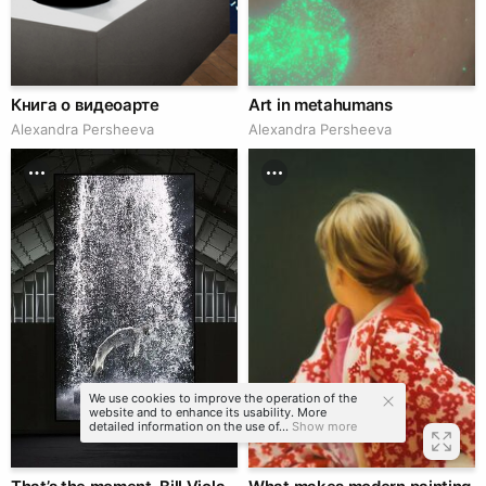
Книга о видеоарте
Art in metahumans
Alexandra Persheeva
Alexandra Persheeva
We use cookies to improve the operation of the
website and to enhance its usability. More
detailed information on the use of...
Show more