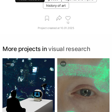
history of art
12
Project created at
10.01.2025
More projects in
visual research