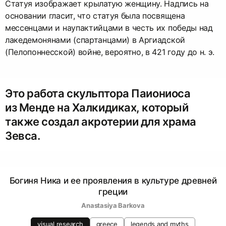
Статуя изображает крылатую женщину. Надпись на
основании гласит, что статуя была посвящена
мессенцами и наупактийцами в честь их победы над
лакедемонянами (спартанцами) в Аргиадской
(Пелопоннесской) войне, вероятно, в 421 году до н. э.
Это работа скульптора Паиониоса
из Менде на Халкидиках, который
также создал акротерии для храма
Зевса.
Богиня Ника и ее проявления в культуре древней
греции
Anastasiya Barkova
visual research
greece
legends and myths