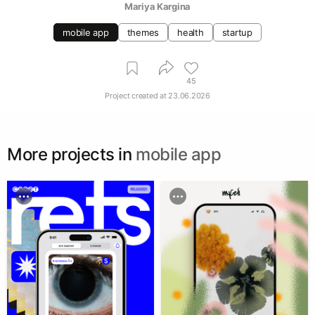
Mariya Kargina
mobile app
themes
health
startup
45
Project created at
23.06.2026
More projects in
mobile app