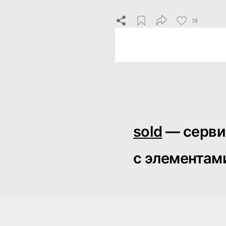
19
sold
— серв
с элементам