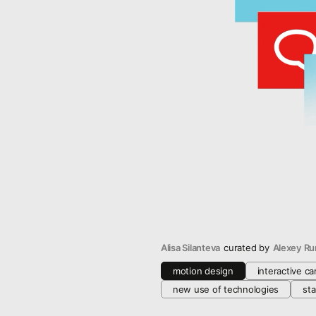
Alisa Silanteva
curated by
Аlexey Ru
motion design
interactive c
new use of technologies
sta