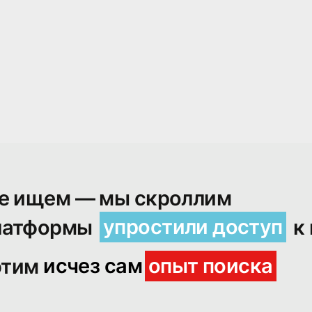
е ищем — мы скроллим
латформы
упростили доступ
к
 этим
исчез сам
опыт поиска