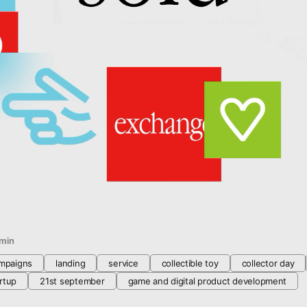
min
ampaigns
landing
service
collectible toy
collector day
rtup
21st september
game and digital product development