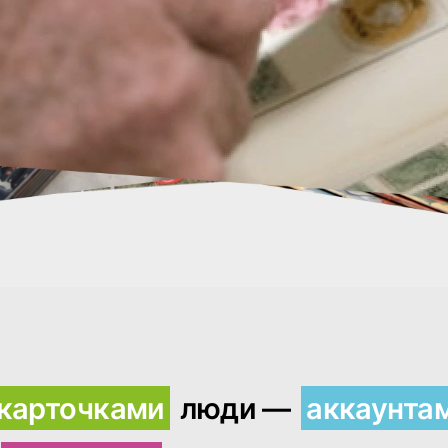
карточками
люди —
аккаунта