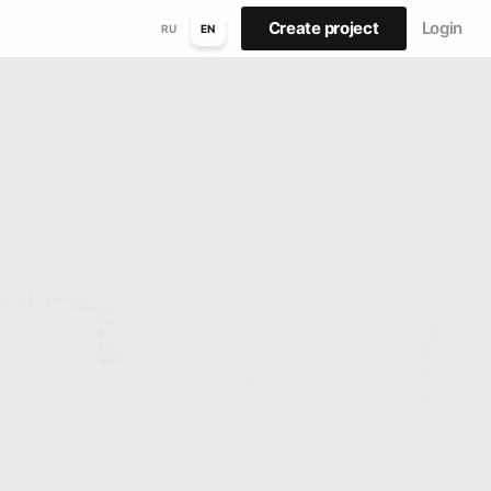
Create project
Login
RU
EN