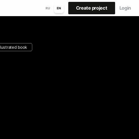
Create project
Login
RU
EN
illustrated book