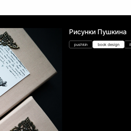
Рисунки Пушкина
pushkin
book design