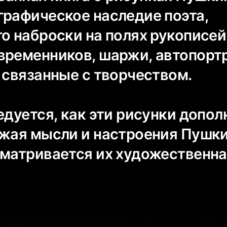
графическое наследие поэта,
го наброски на полях рукописе
временников, шаржи, автопорт
 связанные с творчеством.
едуется, как эти рисунки допо
ажая мысли и настроения Пушки
сматривается их художественн