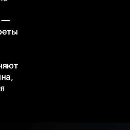
й —
реты
лняют
на,
ая