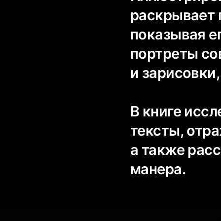
раскрывает 
показывая е
портреты со
и зарисовки,
В книге иссл
тексты, отр
а также рас
манера.