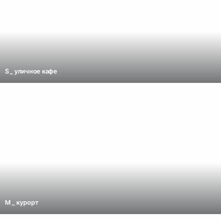
S _ уличное кафе
M _ курорт