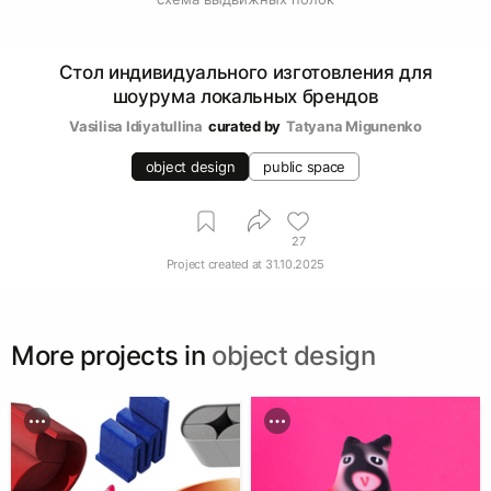
Стол индивидуального изготовления для
шоурума локальных брендов
Vasilisa Idiyatullina
curated by
Tatyana Migunenko
object design
public space
27
Project created at
31.10.2025
More projects in
object design