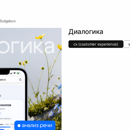
Bulgakov
Диалогика
cx (customer experience)
s