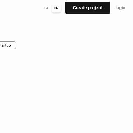
Create project
Login
RU
EN
tartup