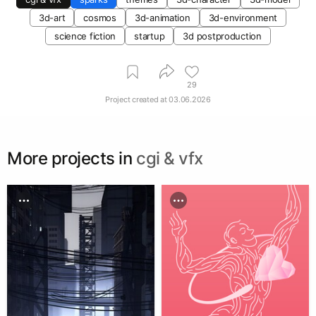
3d-art
cosmos
3d-animation
3d-environment
science fiction
startup
3d postproduction
29
Project created at
03.06.2026
More projects in
cgi & vfx