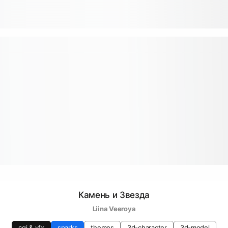
Камень и Звезда
Liina Veeroya
cgi & vfx
sparks
themes
3d-character
3d-model