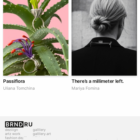
Passiflora
There’s a millimeter left.
Uliana Tomchina
Mariya Fomina
deziiign
gallllery
artz work
gallllery.art
fashion deziiign
kiiids.art