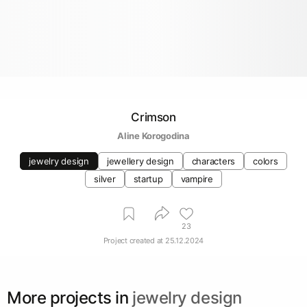
Crimson
Aline Korogodina
jewelry design
jewellery design
characters
colors
silver
startup
vampire
23
Project created at
25.12.2024
More projects in
jewelry design