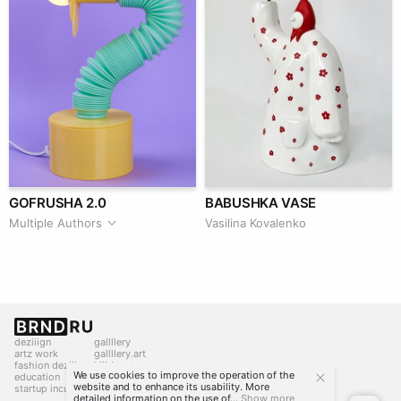
GOFRUSHA 2.0
BABUSHKA VASE
Multiple Authors
Vasilina Kovalenko
deziiign
gallllery
artz work
gallllery.art
fashion deziiign
kiiids.art
We use cookies to improve the operation of the
education
website and to enhance its usability. More
startup incubator
detailed information on the use of...
Show more