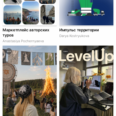
Маркетплейс авторских
Импульс территории
туров
Darya Kostryukova
Anastasiya Pochernyaeva