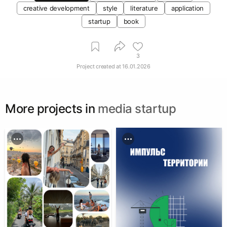
creative development
style
literature
application
startup
book
3
Project created at
16.01.2026
More projects in
media startup