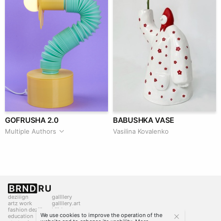
GOFRUSHA 2.0
BABUSHKA VASE
Multiple Authors
Vasilina Kovalenko
deziiign
gallllery
artz work
gallllery.art
fashion deziiign
kiiids.art
We use cookies to improve the operation of the
education