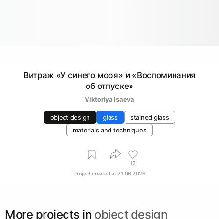
Витраж «У синего моря» и «Воспоминания
об отпуске»
Viktoriya Isaeva
object design
glass
stained glass
materials and techniques
12
Project created at
21.06.2026
More projects in
object design