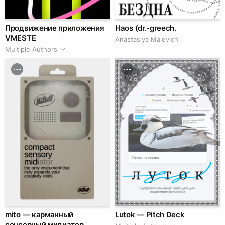
Продвижение приложения
Haos (dr.-greech.
VMESTE
Anastasiya Malevich
Multiple Authors
mito — карманный
Lutok — Pitch Deck
сенсорный мидиатор