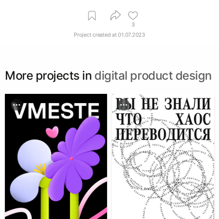
3
Project created at
01.07.2023
More projects in
digital product design