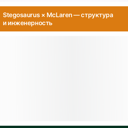
Stegosaurus × McLaren — структура
и инженерность