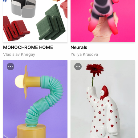
MONOCHROME HOME
Neurals
Vladislav Khegay
Yuliya Krasova