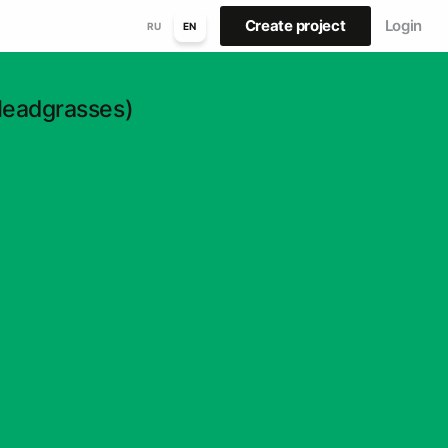
Create project
Login
RU
EN
eadgrasses)