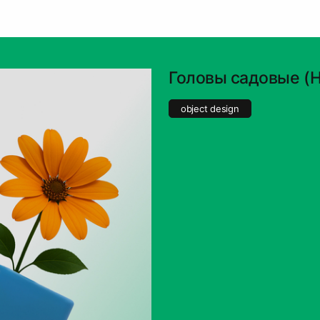
Головы садовые (H
object design