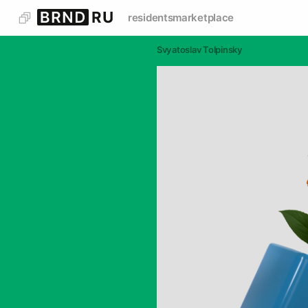
residents
marketplace
Svyatoslav Tolpinsky