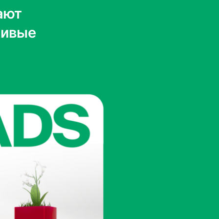
ают
Живые