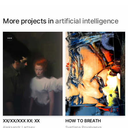
More projects in
artificial intelligence
XX/XX/XXX XX: XX
HOW TO BREATH
Аleksandr Lartsev
Svetlana Povalyaeva