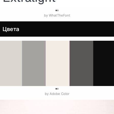
0
by WhatTheFont
Цвета
0
by Adobe Color