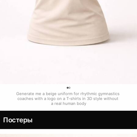
0
Generate me a beige uniform for rhythmic gymnastics 
coaches with a logo on a T-shirts in 3D style without 
a real human body
Постеры