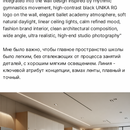
integrated into the wall design inspired by rhythmic
gymnastics movement, high-contrast black UNIKA RG
logo on the wall, elegant ballet academy atmosphere, soft
natural daylight, linear ceiling lights, calm refined mood,
fashion brand interior, clean architectural composition,
wide angle, ultra realistic, high-end studio photography"
Мне было важно, чтобы главное пространство школы
было легким, без отвлекающих от процесса занятий
деталей, с хорошим мягким освещением. Линия -
ключевой атрибут концепции, взмах ленты, плавный и
точный.