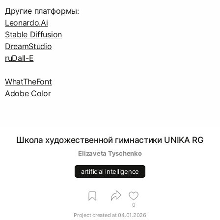
Leonardo.Ai
Stable Diffusion
DreamStudio
ruDall-E
WhatTheFont
Adobe Color
Школа художественной гимнастики UNIKA RG
Elizaveta Tyschenko
artificial intelligence
0
Project created at
04.01.2026