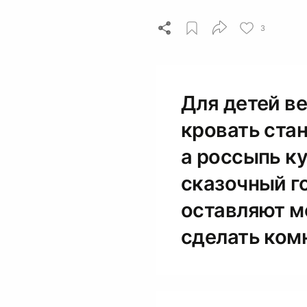
3
Для детей в
кровать ста
а россыпь к
сказочный г
оставляют м
сделать ком