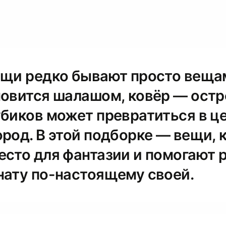
ещи редко бывают просто веща
новится шалашом, ковёр — остр
убиков может превратиться в ц
ород. В этой подборке — вещи, 
есто для фантазии и помогают 
нату по-настоящему своей.