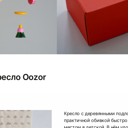
ресло Oozor
Кресло с деревянными подл
практичной обивкой быстро
местом в детской. В нём удо