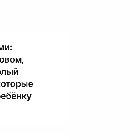
ми:
овом,
елый
которые
ребёнку