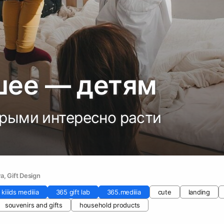
шее — детям
орыми интересно расти
va
, 
Gift Design
kiiids mediiia
365 gift lab
365.mediiia
cute
landing
souvenirs and gifts
household products