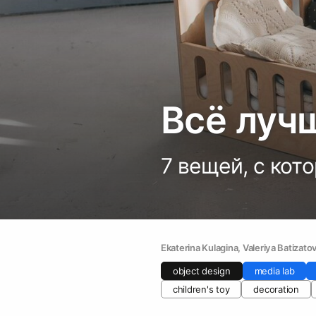
Всё луч
7 вещей, с кот
Ekaterina Kulagina
, 
Valeriya Batizato
object design
media lab
children's toy
decoration