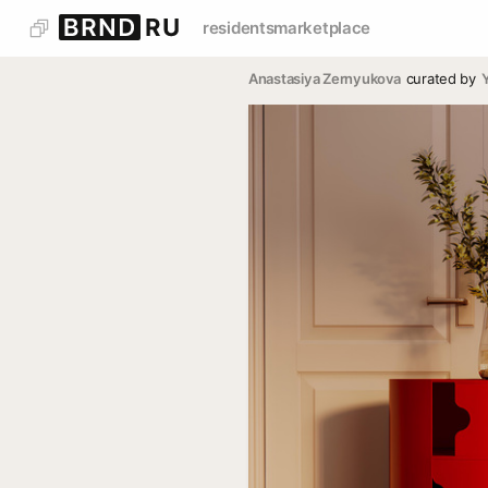
residents
marketplace
Anastasiya Zernyukova
curated by