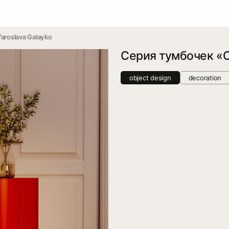
Yaroslava Galayko
Серия тумбочек «C
object design
decoration