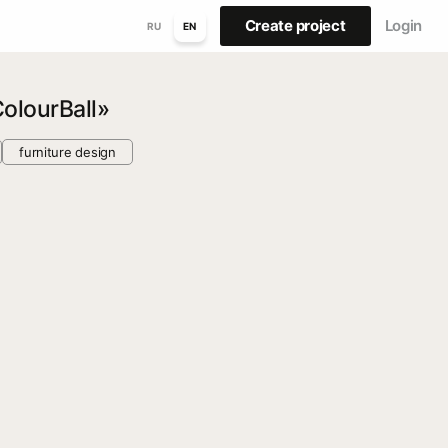
Create project
Login
RU
EN
olourBall»
furniture design