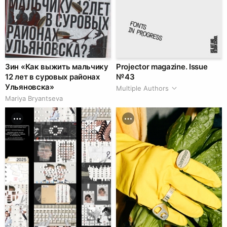
Зин «Как выжить мальчику
Projector magazine. Issue
12 лет в суровых районах
№ 43
Ульяновска»
Multiple Authors
Mariya Bryantseva