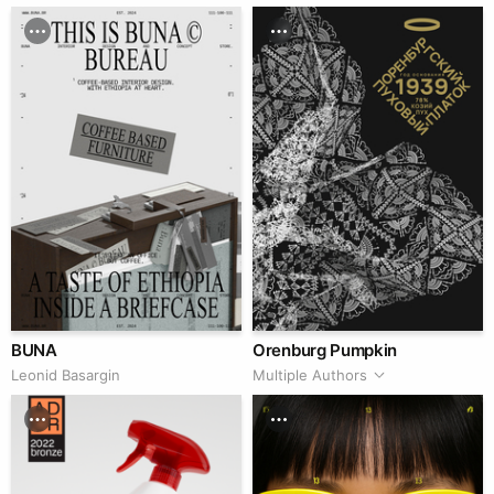
BUNA
Orenburg Pumpkin
Leonid Basargin
Multiple Authors