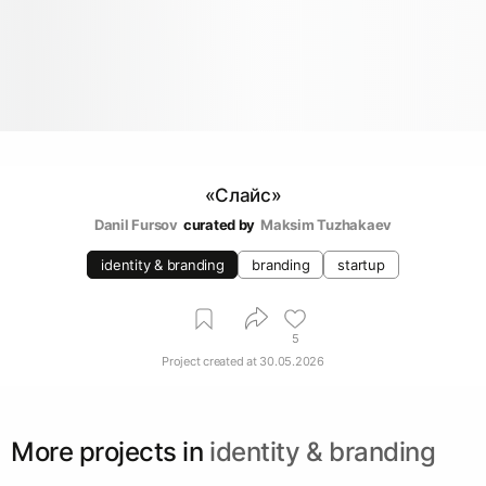
«Слайс»
Danil Fursov
curated by
Maksim Tuzhakaev
identity & branding
branding
startup
5
Project created at
30.05.2026
More projects in
identity & branding