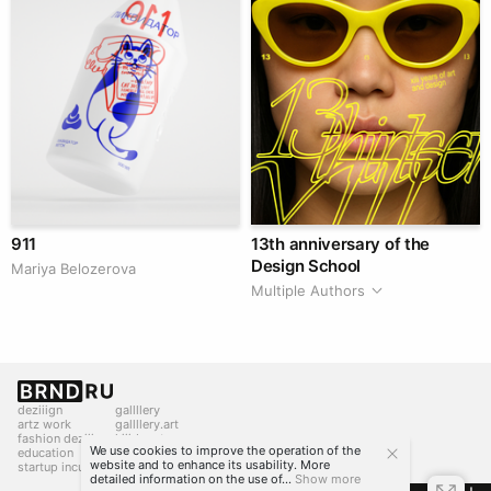
911
13th anniversary of the
Design School
Mariya Belozerova
Multiple Authors
deziiign
gallllery
artz work
gallllery.art
fashion deziiign
kiiids.art
We use cookies to improve the operation of the
education
website and to enhance its usability. More
startup incubator
detailed information on the use of...
Show more