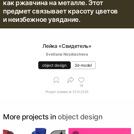
как ржавчина на металле. Этот
предмет связывает красоту цветов
и неизбежное увядание.
Лейка «Свидетель»
Svetlana Nozdracheva
object design
3d-model
14
Project created at
31.10.2025
More projects in
object design