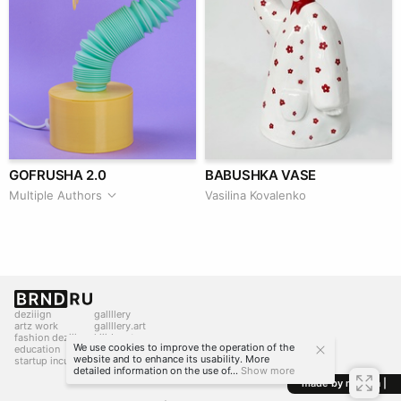
GOFRUSHA 2.0
BABUSHKA VASE
Multiple Authors
Vasilina Kovalenko
deziiign
gallllery
artz work
gallllery.art
fashion deziiign
kiiids.art
We use cookies to improve the operation of the
education
website and to enhance its usability. More
startup incubator
detailed information on the use of...
Show more
made by mediiia |