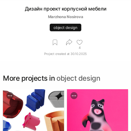
Дизайн проект корпусной мебели
Marzhona Nosirova
object design
4
Project created at
30.10.2025
More projects in
object design