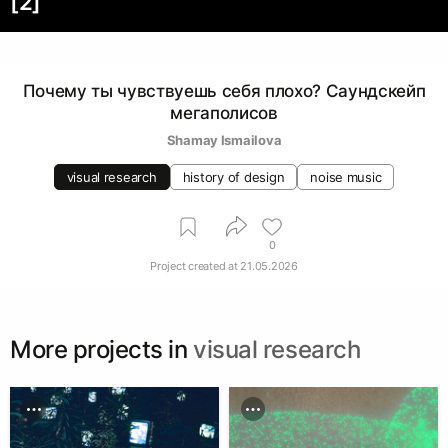
[2]
Почему ты чувствуешь себя плохо? Саундскейп
мегаполисов
Shamay Ismailova
visual research
history of design
noise music
0
Project created at
21.05.2026
More projects in
visual research