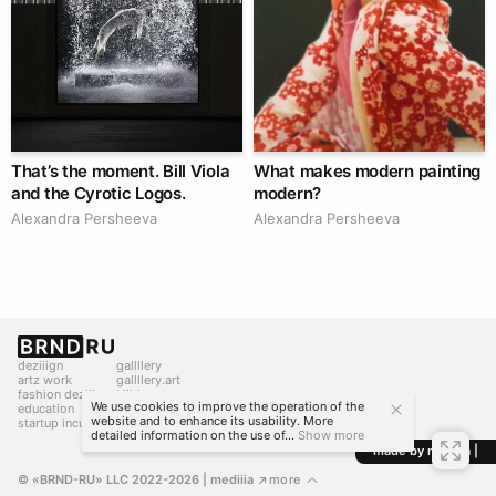
That’s the moment. Bill Viola
What makes modern painting
and the Cyrotic Logos.
modern?
Alexandra Persheeva
Alexandra Persheeva
deziiign
gallllery
artz work
gallllery.art
fashion deziiign
kiiids.art
We use cookies to improve the operation of the
education
website and to enhance its usability. More
startup incubator
detailed information on the use of...
Show more
made by mediiia |
© «BRND-RU» LLC 2022-2026
 | mediiia 
more
↗