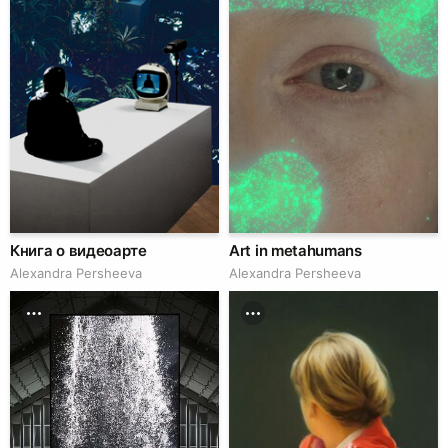
Книга о видеоарте
Art in metahumans
Alexandra Persheeva
Alexandra Persheeva