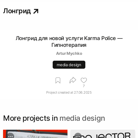
Лонгрид
Лонгрид для новой услуги Karma Police —
Гипнотерапия
Artur Mychko
media design
7
Project created at
27.06.2025
More projects in
media design