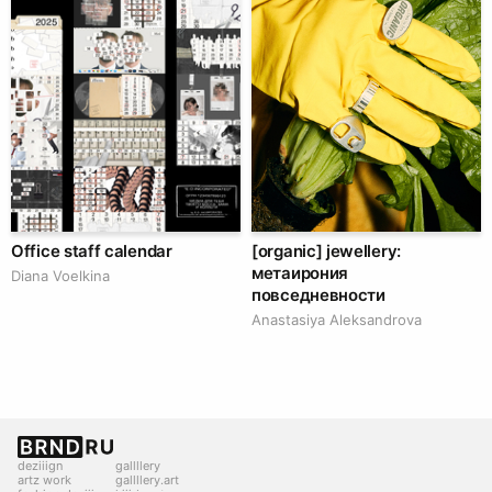
Office staff calendar
[organic] jewellery:
метаирония
Diana Voelkina
повседневности
Anastasiya Aleksandrova
deziiign
gallllery
artz work
gallllery.art