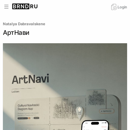
Login
Natalya Dabravalskene
АртНави