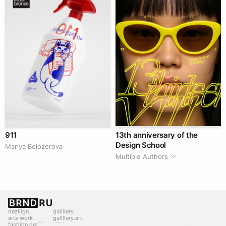
911
13th anniversary of the
Design School
Mariya Belozerova
Multiple Authors
deziiign
gallllery
artz work
gallllery.art
fashion deziiign
kiiids.art