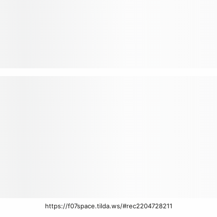
https://f07space.tilda.ws/#rec2204728211