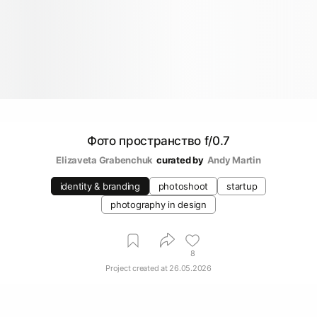
Фото пространство f/0.7
Elizaveta Grabenchuk
curated by
Andy Martin
identity & branding
photoshoot
startup
photography in design
8
Project created at
26.05.2026