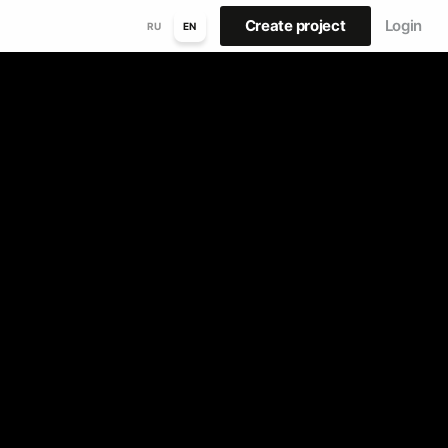
Create project
Login
RU
EN