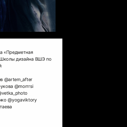
са «Предметная
 Школы дизайна ВШЭ по
й
в @artem_after
укова @morrrsi
@vetka_photo
нко @yogaviktory
таева