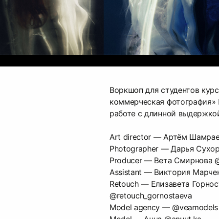
Воркшоп для студентов кур
коммерческая фотография»
работе с длинной выдержко
Art director — Артём Шамрае
Photographer — Дарья Сухор
Producer — Вета Смирнова 
Assistant — Виктория Марче
Retouch — Елизавета Горнос
@retouch_gornostaeva
Model agency — @veamodels
Model — Анна @anuut.ka