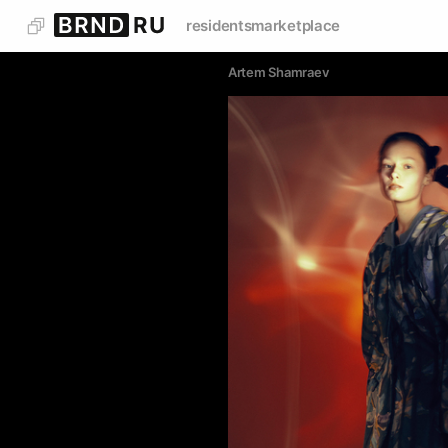
residents
marketplace
Artem Shamraev