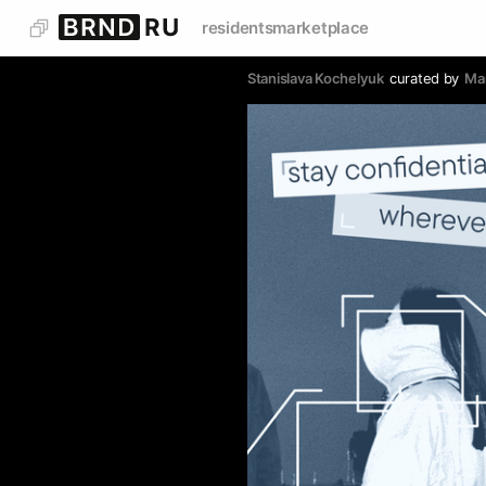
residents
marketplace
Stanislava Kochelyuk
curated by
Mar