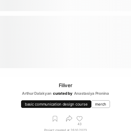
Filiver
Arthur Dalakyan
curated by
Anastasiya Pronina
basic communication design course
merch
43
Project created at
26.10.2023