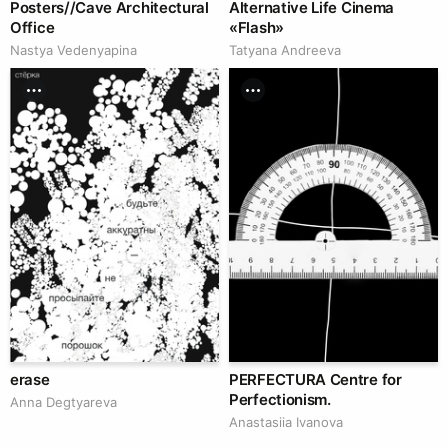
Posters//Cave Architectural
Alternative Life Cinema
Office
«Flash»
Nastya Vedenyapina
Tatyana Andreeva
erase
PERFECTURA Centre for
Perfectionism.
Anna Degtyareva
Anastasiia Ivanova