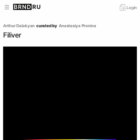
Login
Arthur Dalakyan
curated by
Anastasiya Pronina
Filiver