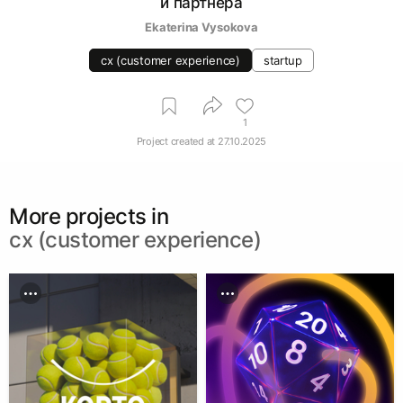
и партнёра
Ekaterina Vysokova
cx (customer experience)
startup
1
Project created at
27.10.2025
More projects in
cx (customer experience)