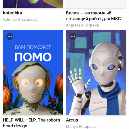
kotechka
Белка — автономный
летающий робот для МКС
Valeriya Glazunova
Anastasia Kogteva
HELP WILL HELP. The robot’s
Arcus
head design
Mariya Potapova