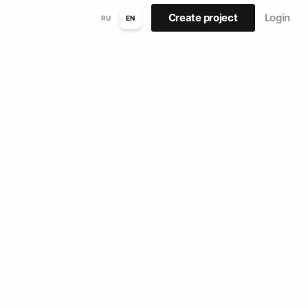
Create project
Login
RU
EN