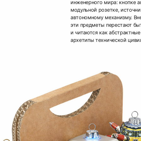
инженерного мира: кнопке а
модульной розетке, источни
автономному механизму. Вн
эти предметы перестают бы
и читаются как абстрактны
архетипы технической циви