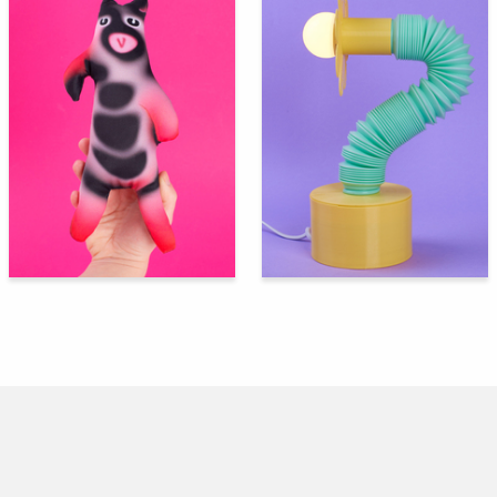
306
230
Yuliya Krasova
Multiple Authors