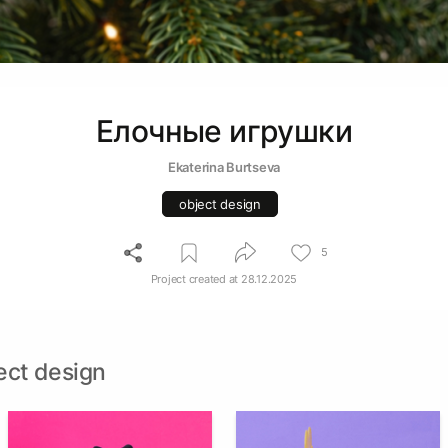
Елочные игрушки
Ekaterina Burtseva
object design
5
Project created at
28.12.2025
ect design