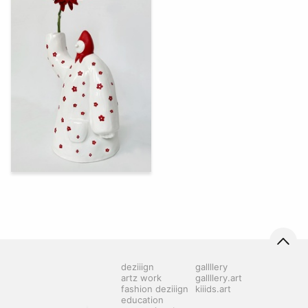
244
Vasilina Kovalenko
deziiign
gallllery
artz work
gallllery.art
fashion deziiign
kiiids.art
education