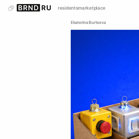
residents
marketplace
Ekaterina Burtseva