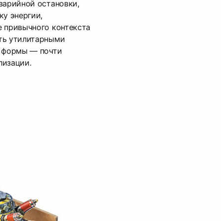
варийной остановки,
ку энергии,
е привычного контекста
ть утилитарными
е формы — почти
лизации.