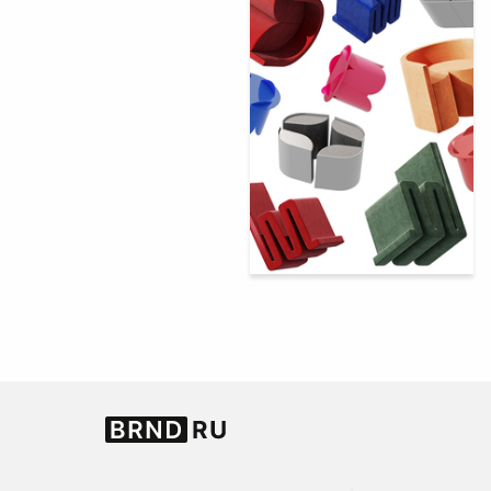
357
Vladislav Khegay