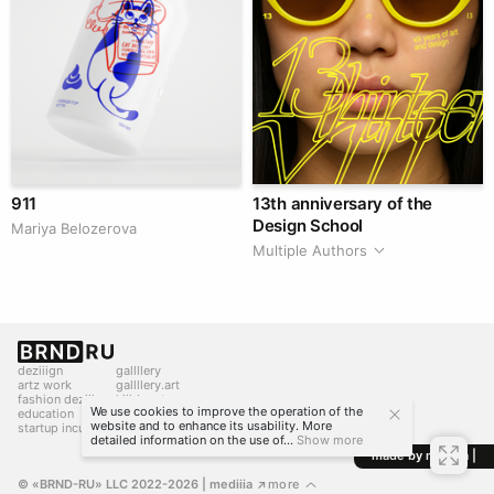
911
13th anniversary of the
Design School
Mariya Belozerova
Multiple Authors
deziiign
gallllery
artz work
gallllery.art
fashion deziiign
kiiids.art
We use cookies to improve the operation of the
education
website and to enhance its usability. More
startup incubator
detailed information on the use of...
Show more
made by mediiia |
© «BRND-RU» LLC 2022-2026
 | mediiia 
more
↗