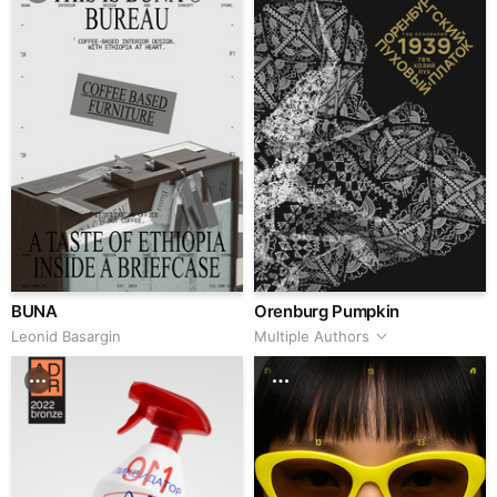
BUNA
Orenburg Pumpkin
Leonid Basargin
Multiple Authors