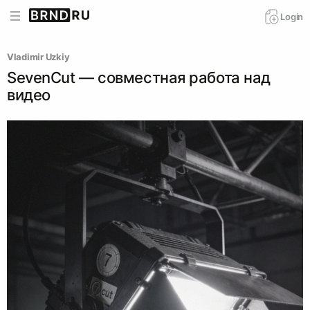
Login
Vladimir Uzkiy
SevenCut — совместная работа над
видео