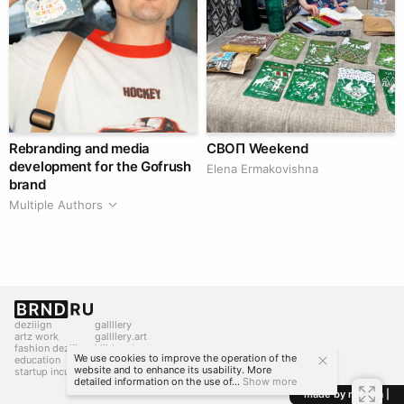
Rebranding and media
СВОП Weekend
development for the Gofrush
Elena Ermakovishna
brand
Multiple Authors
deziiign
gallllery
artz work
gallllery.art
fashion deziiign
kiiids.art
We use cookies to improve the operation of the
education
website and to enhance its usability. More
startup incubator
detailed information on the use of...
Show more
made by mediiia |