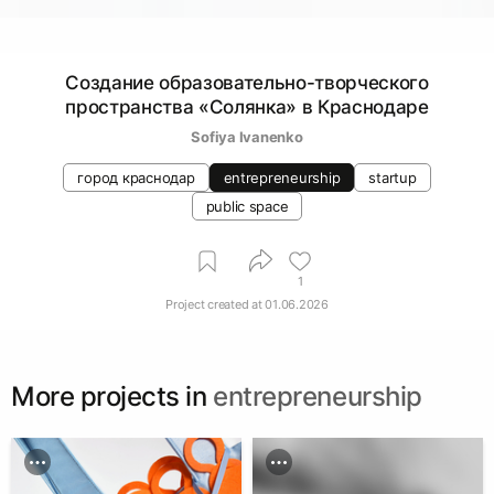
Создание образовательно-творческого
пространства «Солянка» в Краснодаре
Sofiya Ivanenko
город краснодар
entrepreneurship
startup
public space
1
Project created at
01.06.2026
More projects in
entrepreneurship