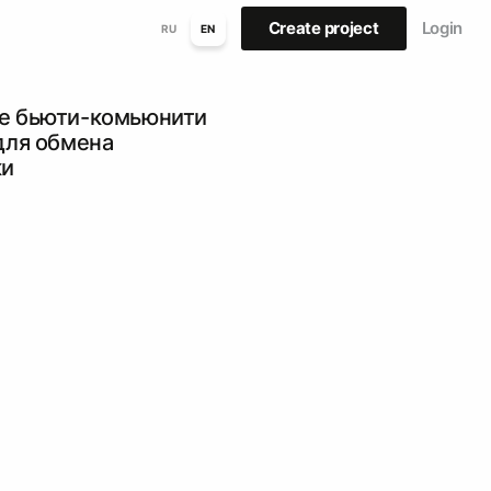
Create project
Login
RU
EN
е бьюти-комьюнити
для обмена
ки