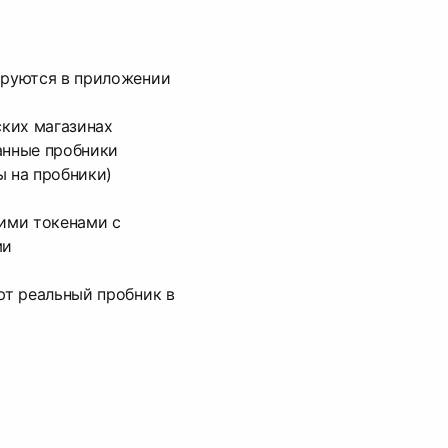
ируются в приложении
ских магазинах
анные пробники
 на пробники)
ими токенами с
ми
ют реальный пробник в