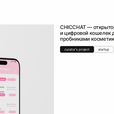
CHICCHAT — открыто
и цифровой кошелек 
пробниками космети
curator's project
startup