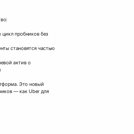
во:
 цикл пробников без
енты становятся частью
евой актив о
й
тформа. Это новый
иков — как Uber для