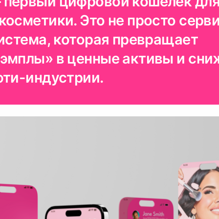
первый цифровой кошелек для
осметики. Это не просто серви
система, которая превращает
эмплы» в ценные активы и сни
юти-индустрии.