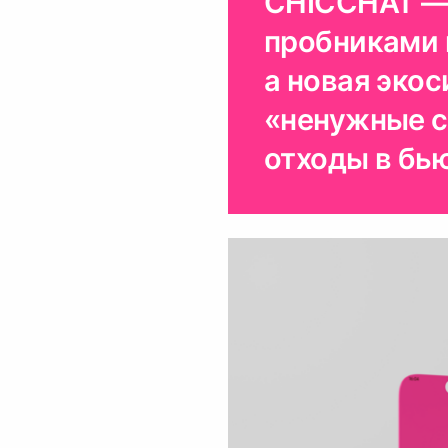
CHICCHAT — 
пробниками к
а новая эко
«ненужные с
отходы в бь