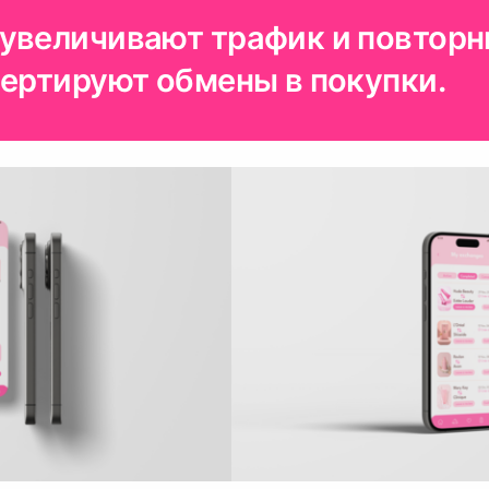
увеличивают трафик и повтор
вертируют обмены в покупки.