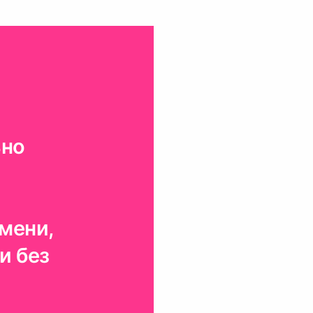
ьно
мени,
и без