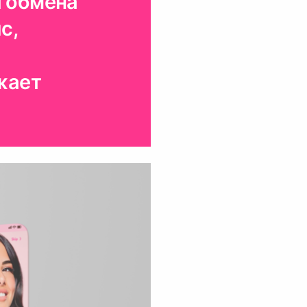
 обмена
с,
жает