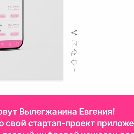
1
зовут Вылегжанина Евгения!
ю свой стартап-проект прилож