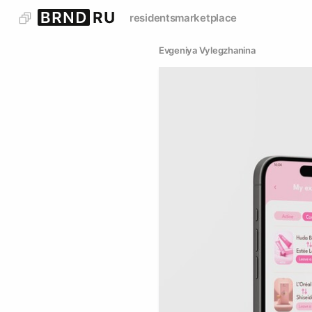
residents
marketplace
Evgeniya Vylegzhanina