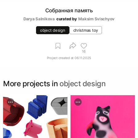
Собранная память
Darya Salnikova
curated by
Maksim Svischyov
object design
christmas toy
16
Project created at
06.11.2025
More projects in
object design