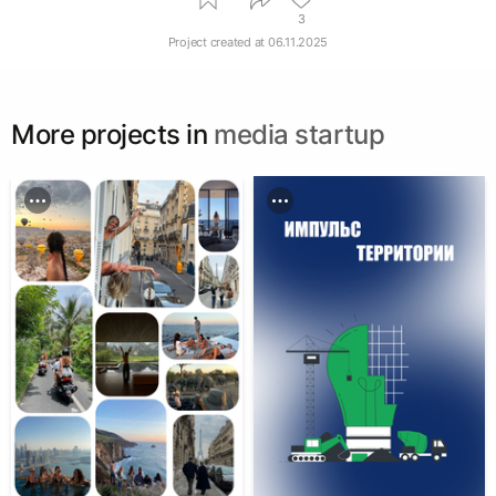
3
Project created at
06.11.2025
More projects in
media startup