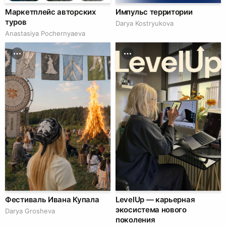
Маркетплейс авторских
Импульс территории
туров
Darya Kostryukova
Anastasiya Pochernyaeva
Фестиваль Ивана Купала
LevelUp — карьерная
экосистема нового
Darya Grosheva
поколения