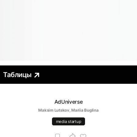
Таблицы
AdUniverse
Maksim Lutskov
, 
Mariia Buglina
media startup