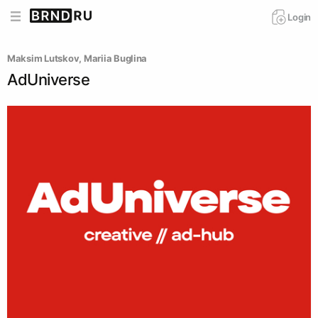
Login
Maksim Lutskov
, 
Mariia Buglina
AdUniverse