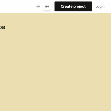
Create project
Login
RU
EN
ов