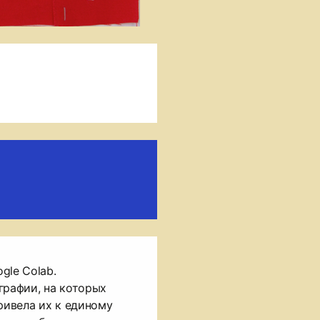
gle Colab.
графии, на которых
ривела их к единому