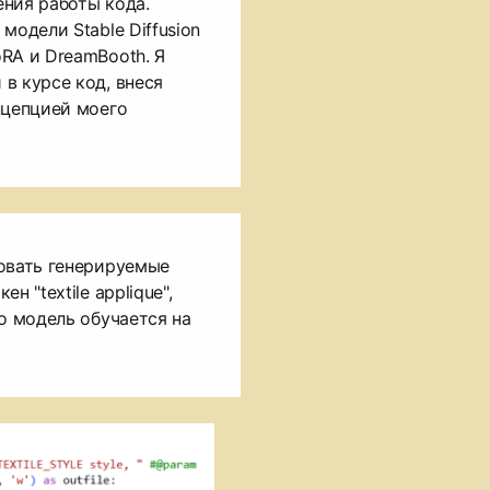
ния работы кода.
модели Stable Diffusion
RA и DreamBooth. Я
в курсе код, внеся
нцепцией моего
овать генерируемые
н "textile applique",
то модель обучается на