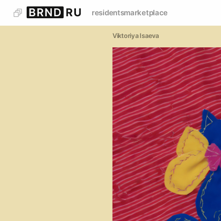
residents
marketplace
Viktoriya Isaeva