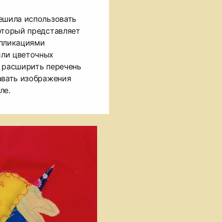
ешила использовать
оторый представляет
ппликациями
или цветочных
 расширить перечень
авать изображения
ле.