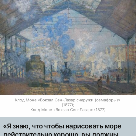
Клод Моне «Вокзал Сен-Лазар снаружи (семафоры)» 
(1877);

Клод Моне «Вокзал Сен-Лазар» (1877)
«Я знаю, что чтобы нарисовать море
действительно хорошо, вы должны