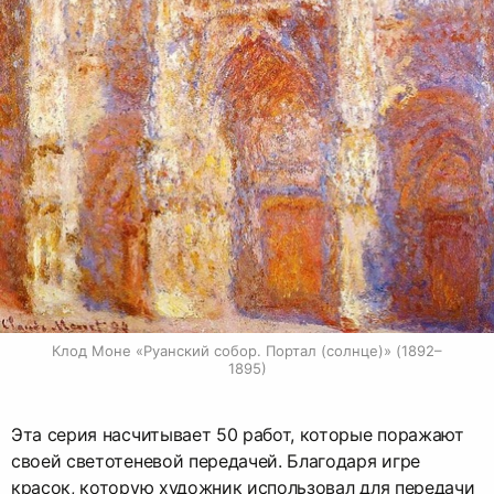
Клод Моне «Руанский собор. Портал (солнце)» (1892–
1895)
Эта серия насчитывает 50 работ, которые поражают
своей светотеневой передачей. Благодаря игре
красок, которую художник использовал для передачи