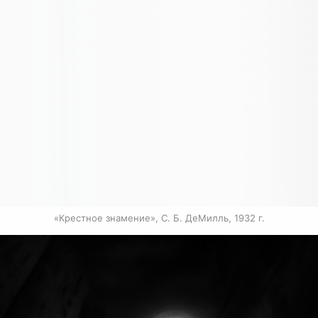
«Крестное знамение», С. Б. ДеМилль, 1932 г.