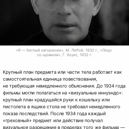
«Я — беглый каторжник», М. ЛеРой, 1932 г., «Лицо 
со шрамом», Г. Хоукс, 1932 г.
Крупный план предмета или части тела работает как
самостоятельная единица повествования,
не требующая немедленного объяснения. До 1934 года
фильмы могли полагаться на «визуальные иннуэндо»:
крупный план крадущейся руки к кошельку или
пистолета в ящике стола не требовал немедленного
показа последствий. После 1934 года каждый
«греховный» предмет или действие получал
визуальное разрешение в пределах того же фильма —