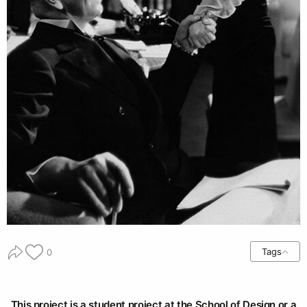
Tags
0
This project is a student project at the School of Design or a