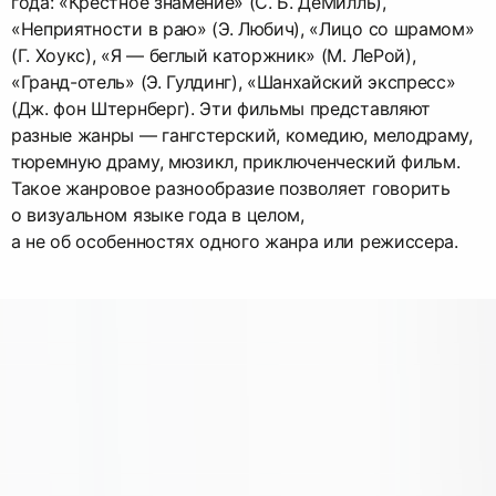
года: «Крестное знамение» (С. Б. ДеМилль),
«Неприятности в раю» (Э. Любич), «Лицо со шрамом»
(Г. Хоукс), «Я — беглый каторжник» (М. ЛеРой),
«Гранд-отель» (Э. Гулдинг), «Шанхайский экспресс»
(Дж. фон Штернберг). Эти фильмы представляют
разные жанры — гангстерский, комедию, мелодраму,
тюремную драму, мюзикл, приключенческий фильм.
Такое жанровое разнообразие позволяет говорить
о визуальном языке года в целом,
а не об особенностях одного жанра или режиссера.