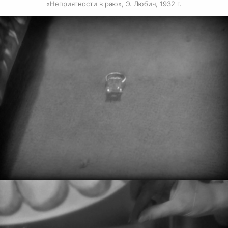
«Неприятности в раю», Э. Любич, 1932 г.