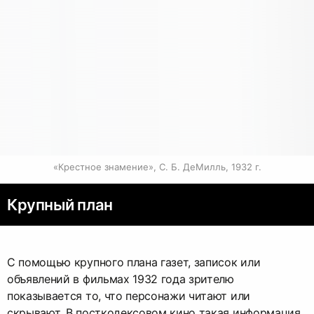
«Крестное знамение», С. Б. ДеМилль, 1932 г.
Крупный план
С помощью крупного плана газет, записок или
объявлений в фильмах 1932 года зрителю
показывается то, что персонажи читают или
скрывают. В посткодексовом кино такая информация