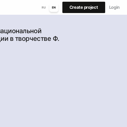
Create project
Login
RU
EN
национальной
ии в творчестве Ф.