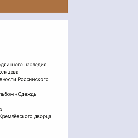
одлинного наследия
Солнцева
евности Российского
альбом «Одежды
з
 Кремлёвского дворца