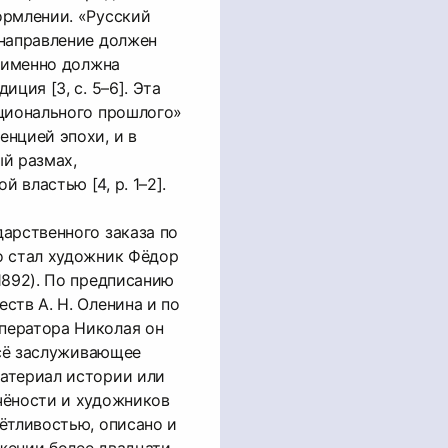
ормлении. «Русский
 направление должен
к именно должна
иция [3, с. 5–6]. Эта
ационального прошлого»
нцией эпохи, и в
й размах,
 властью [4, p. 1–2].
арственного заказа по
о стал художник Фёдор
1892). По предписанию
ств А. Н. Оленина и по
ператора Николая он
всё заслуживающее
атериал истории или
чёности и художников
ётливостью, описано и
яжении более двадцати