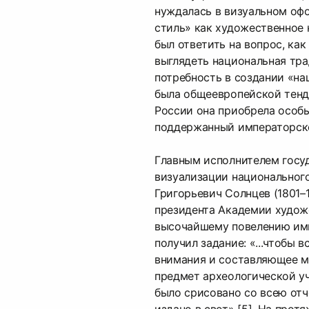
нуждалась в визуальном оф
стиль» как художественное
был ответить на вопрос, ка
выглядеть национальная трад
потребность в создании «н
была общеевропейской тенде
России она приобрела особы
поддержанный императорской
Главным исполнителем госуд
визуализации национальног
Григорьевич Солнцев (1801–
президента Академии художе
высочайшему повелению им
получил задание: «...чтобы 
внимания и составляющее м
предмет археологической у
было срисовано со всею отч
издано в свет» [5]. На прот