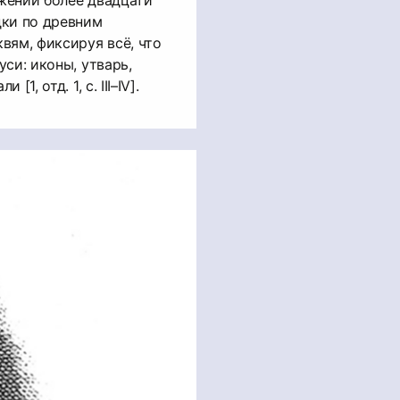
дки по древним
вям, фиксируя всё, что
си: иконы, утварь,
1, отд. 1, с. III–IV].