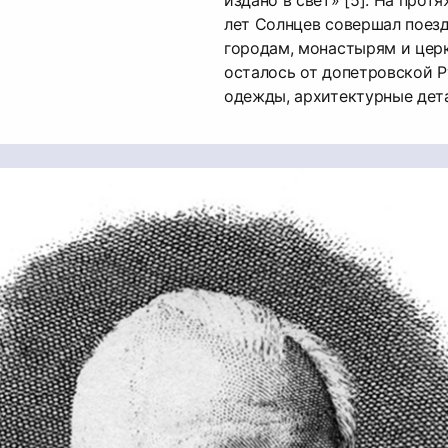
лет Солнцев совершал поез
городам, монастырям и церк
осталось от допетровской Ру
одежды, архитектурные детали [