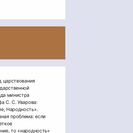
од царствования
ударственной
ада министра
а С. С. Уварова:
е, Народность».
ная проблема: если
еткое
ние, то «народность»