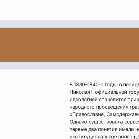
В 1830–1840-е годы, в пери
Николая I, официальной гос
идеологией становится три
народного просвещения граф
«Православие, Самодержави
Однако существовала серьез
первые два понятия имели ч
институциональное воплоще