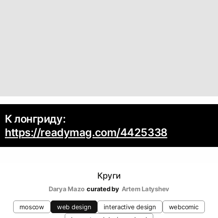
К лонгриду:
https://readymag.com/4425338
Круги
Darya Mazo
curated by
Artem Latyshev
moscow
web design
interactive design
webcomic