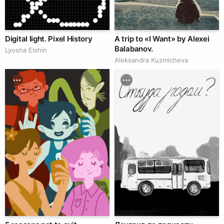
Digital light. Pixel History
A trip to «I Want» by Alexei
Balabanov.
Lyosha Elshin
Aleksandra Kuzmicheva