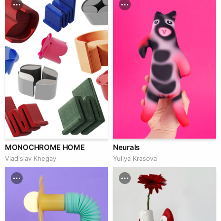
MONOCHROME HOME
Neurals
Vladislav Khegay
Yuliya Krasova