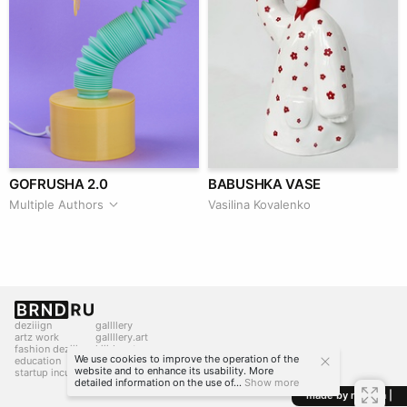
GOFRUSHA 2.0
BABUSHKA VASE
Multiple Authors
Vasilina Kovalenko
deziiign
gallllery
artz work
gallllery.art
fashion deziiign
kiiids.art
We use cookies to improve the operation of the
education
website and to enhance its usability. More
startup incubator
detailed information on the use of...
Show more
made by mediiia |