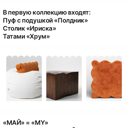
В первую коллекцию входят:
Пуф с подушкой «Полдник»
Столик «Ириска»
Татами «Хрум»
«‎МАЙ» = «‎MY»